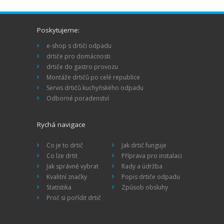
Poskytujeme:
e-shop s drtiči odpadu
drtiče pro domácnosti
drtiče do gastro provozu
Montáže drtičů po celé republice
Servis drtičů kuchyňského odpadu
Odborné poradenství
Rychá navigace
Co je to drtič
Jak drtič funguje
Co lze drtit
Příprava pro instalaci
Jak správně vybrat
Rady a údržba
Kvalitní značky
Popis drtiče odpadu
Statistika
Způsob obsluhy
Proč si pořídit drtič