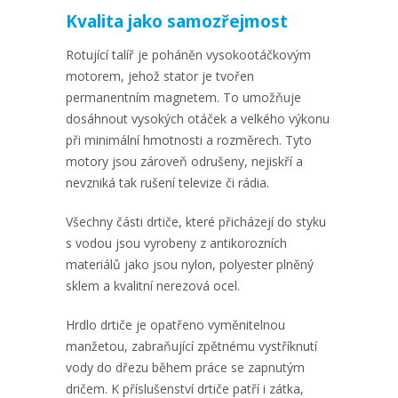
Kvalita jako samozřejmost
Rotující talíř je poháněn vysokootáčkovým
motorem, jehož stator je tvořen
permanentním magnetem. To umožňuje
dosáhnout vysokých otáček a velkého výkonu
při minimální hmotnosti a rozměrech. Tyto
motory jsou zároveň odrušeny, nejiskří a
nevzniká tak rušení televize či rádia.
Všechny části drtiče, které přicházejí do styku
s vodou jsou vyrobeny z antikorozních
materiálů jako jsou nylon, polyester plněný
sklem a kvalitní nerezová ocel.
Hrdlo drtiče je opatřeno vyměnitelnou
manžetou, zabraňující zpětnému vystříknutí
vody do dřezu během práce se zapnutým
dričem. K příslušenství drtiče patří i zátka,