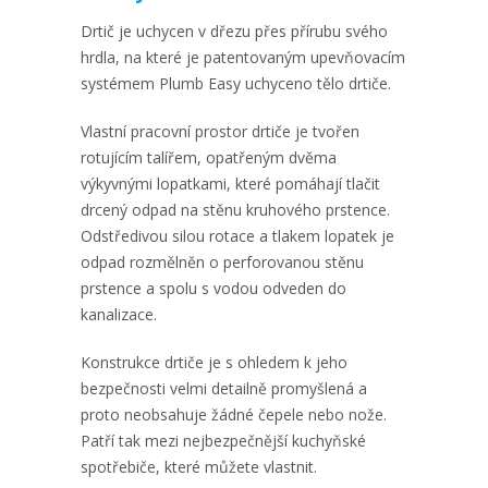
Drtič je uchycen v dřezu přes přírubu svého
hrdla, na které je patentovaným upevňovacím
systémem Plumb Easy uchyceno tělo drtiče.
Vlastní pracovní prostor drtiče je tvořen
rotujícím talířem, opatřeným dvěma
výkyvnými lopatkami, které pomáhají tlačit
drcený odpad na stěnu kruhového prstence.
Odstředivou silou rotace a tlakem lopatek je
odpad rozmělněn o perforovanou stěnu
prstence a spolu s vodou odveden do
kanalizace.
Konstrukce drtiče je s ohledem k jeho
bezpečnosti velmi detailně promyšlená a
proto neobsahuje žádné čepele nebo nože.
Patří tak mezi nejbezpečnější kuchyňské
spotřebiče, které můžete vlastnit.